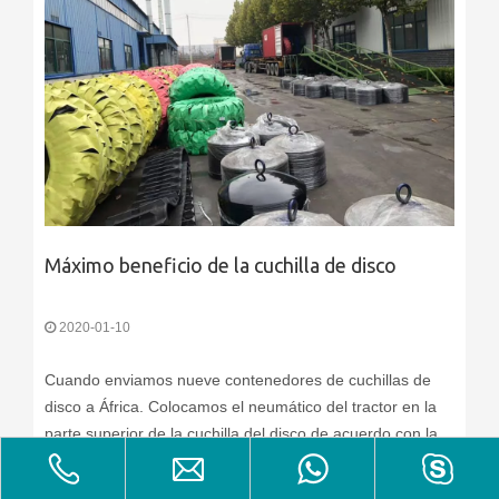
Máximo beneficio de la cuchilla de disco
2020-01-10
Cuando enviamos nueve contenedores de cuchillas de
disco a África. Colocamos el neumático del tractor en la
parte superior de la cuchilla del disco de acuerdo con las
instrucciones del cliente. Por lo tanto, nuestros clientes
pueden vender buenos precios de neumáticos para
Leer Más