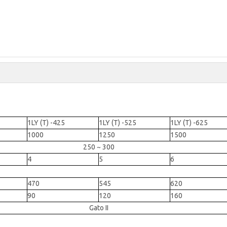
1LY (T) -425
1LY (T) -525
1LY (T) -625
1000
1250
1500
250 ~ 300
4
5
6
470
545
620
90
120
160
Gato II