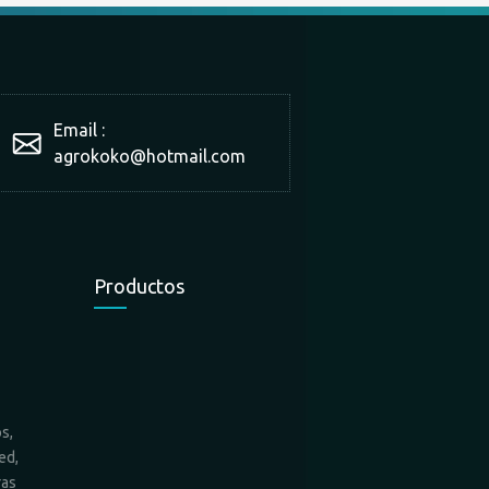
Email :
agrokoko@hotmail.com
Productos
s,
ed,
ras