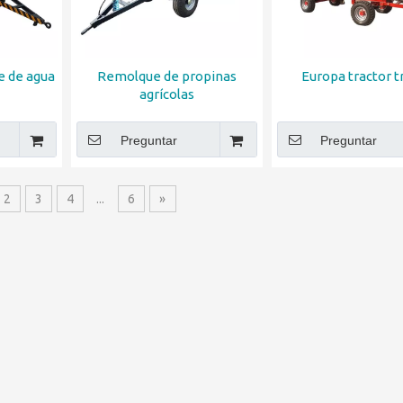
e de agua
Remolque de propinas
Europa tractor tr
agrícolas
Preguntar
Preguntar
2
3
4
...
6
»