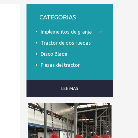
CATEGORIAS
Implementos de granja
Tractor de dos ruedas
Disco Blade
Piezas del tractor
LEE MAS