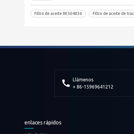
Filtro de aceite RE504836
Filtro de aceite de tra
Llámenos
+ 86-15969641212
enlaces rápidos