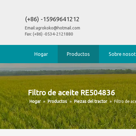
(+86) -15969641212
Email:
agrokoko@hotmail.com
Fax: (+86) -0534-2121880
Hogar
Productos
Sobre nosot
Filtro de aceite RE504836
Hogar
»
Productos
»
Piezas del tractor
»
Filtro de a